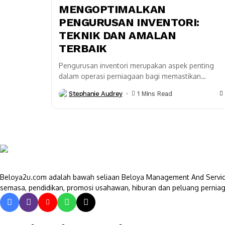
MENGOPTIMALKAN
PENGURUSAN INVENTORI:
TEKNIK DAN AMALAN
TERBAIK
Pengurusan inventori merupakan aspek penting
dalam operasi perniagaan bagi memastikan
sumber daya inventori digunakan secara cekap.
Stephanie Audrey
1 Mins Read
Dengan menerapkan teknik dan amalan terbaik
dalam...
Beloya2u.com adalah bawah seliaan Beloya Management And Service
semasa, pendidikan, promosi usahawan, hiburan dan peluang perniag