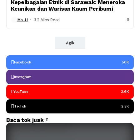
Kepelbagaian Etnik di Sarawak: Meneroka
Keunikan dan Warisan Kaum Peribumi
Ms JJ
2 Mins Read
Agik
Facebook
50K
Instagram
YouTube
2.6K
TikTok
2.2K
Baca tok juak