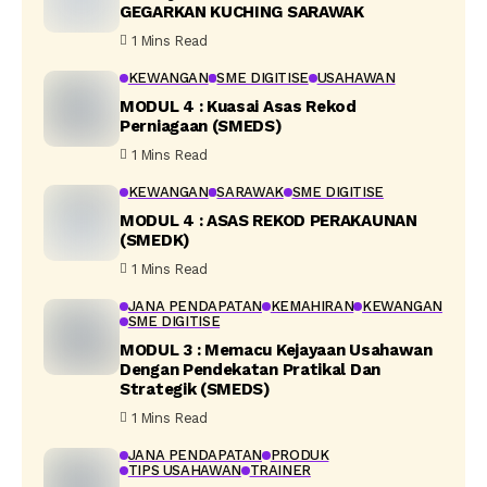
GEGARKAN KUCHING SARAWAK
1 Mins Read
KEWANGAN
SME DIGITISE
USAHAWAN
MODUL 4 : Kuasai Asas Rekod
Perniagaan (SMEDS)
1 Mins Read
KEWANGAN
SARAWAK
SME DIGITISE
MODUL 4 : ASAS REKOD PERAKAUNAN
(SMEDK)
1 Mins Read
JANA PENDAPATAN
KEMAHIRAN
KEWANGAN
SME DIGITISE
MODUL 3 : Memacu Kejayaan Usahawan
Dengan Pendekatan Pratikal Dan
Strategik (SMEDS)
1 Mins Read
JANA PENDAPATAN
PRODUK
TIPS USAHAWAN
TRAINER