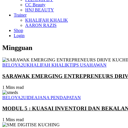
CC Beauty
HNJ BEAUTY
Trainer
KHALIFAH KHALIK
AARON RAZIS
Shop
Login
Mingguan
BELOYA2U
KHALIFAH KHALIK
TIPS USAHAWAN
SARAWAK EMERGING ENTREPRENEURS DRIVE
1 Mins read
BELOYA2U
IDEA
JANA PENDAPATAN
MODUL 5 : KUASAI INVENTORI DAN BEKALAN
1 Mins read