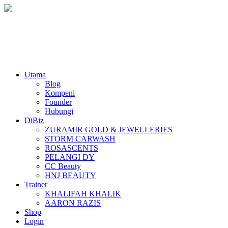
Utama
Blog
Kompeni
Founder
Hubungi
DiBiz
ZURAMIR GOLD & JEWELLERIES
STORM CARWASH
ROSASCENTS
PELANGI DY
CC Beauty
HNJ BEAUTY
Trainer
KHALIFAH KHALIK
AARON RAZIS
Shop
Login