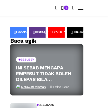
0
Facebook
Instagram
YouTube
TikTok
50K
Follower
Follow
2.6k
Subscribers
2.2K
Followers
Baca agik
BESUSEY
INI SEBAB MENGAPA
EMPESUT TIDAK BOLEH
DILEPAS BILA
TERSANGKUT JARING
Norawati Misman
1 Mins Read
BELOYA2U