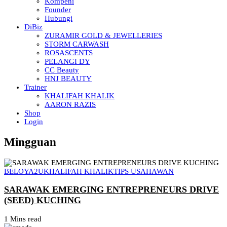
Kompeni
Founder
Hubungi
DiBiz
ZURAMIR GOLD & JEWELLERIES
STORM CARWASH
ROSASCENTS
PELANGI DY
CC Beauty
HNJ BEAUTY
Trainer
KHALIFAH KHALIK
AARON RAZIS
Shop
Login
Mingguan
BELOYA2U
KHALIFAH KHALIK
TIPS USAHAWAN
SARAWAK EMERGING ENTREPRENEURS DRIVE
(SEED) KUCHING
1 Mins read