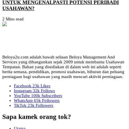
UNTUK MENGENALPASTI POTENSI PERIBADI
USAHAWAN?
2 Mins read
Beloya2u.com adalah bawah seliaan Beloya Management And
Services yang dibangunkan sejak 2009 untuk membantu Usahawan
Tempatan. Bahan yang disediakan di dalam web ini adalah seperti
berita semasa, pendidikan, promosi usahawan, hiburan dan peluang
perniagaan bagi usahawan yang masih mencari aktiviti perniagaan.
Facebook
23k
Likes
Instagram
32k
Follows
YouTube
100k
Subscribers
WhatsApp
65k
Followers
TikTok
23k
Followers
Sapa kamek orang tok?
Utama