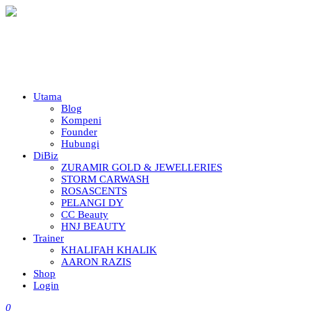
Utama
Blog
Kompeni
Founder
Hubungi
DiBiz
ZURAMIR GOLD & JEWELLERIES
STORM CARWASH
ROSASCENTS
PELANGI DY
CC Beauty
HNJ BEAUTY
Trainer
KHALIFAH KHALIK
AARON RAZIS
Shop
Login
0