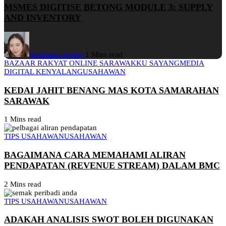
MSMES DIGITISE BETONG MODULE 3: SUPPLY
AND INVENTORY
Stephanie Audrey
1 Mins read
BAZAAR RAKYAT ONLINE SARAWAKKU SAYANG
MEDIA
DIGITAL KENYALANG
USAHAWAN
KEDAI JAHIT BENANG MAS KOTA SAMARAHAN
SARAWAK
1 Mins read
TIPS USAHAWAN
USAHAWAN
BAGAIMANA CARA MEMAHAMI ALIRAN
PENDAPATAN (REVENUE STREAM) DALAM BMC
2 Mins read
TIPS USAHAWAN
USAHAWAN
ADAKAH ANALISIS SWOT BOLEH DIGUNAKAN