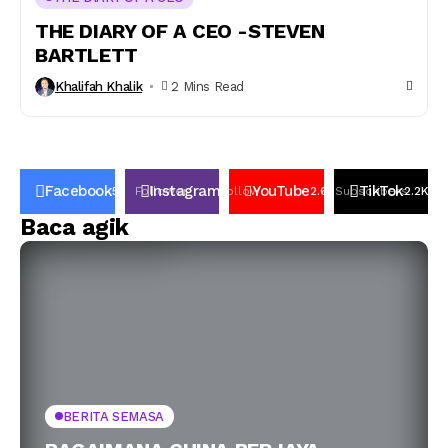
THE DIARY OF A CEO -STEVEN
BARTLETT
Khalifah Khalik
2 Mins Read
Facebook
Instagram
YouTube
TikTok
50K
Follower
Follow
2.6k
Subscribers
2.2K
Fo
Baca agik
BERITA SEMASA