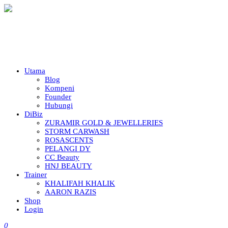
Utama
Blog
Kompeni
Founder
Hubungi
DiBiz
ZURAMIR GOLD & JEWELLERIES
STORM CARWASH
ROSASCENTS
PELANGI DY
CC Beauty
HNJ BEAUTY
Trainer
KHALIFAH KHALIK
AARON RAZIS
Shop
Login
0