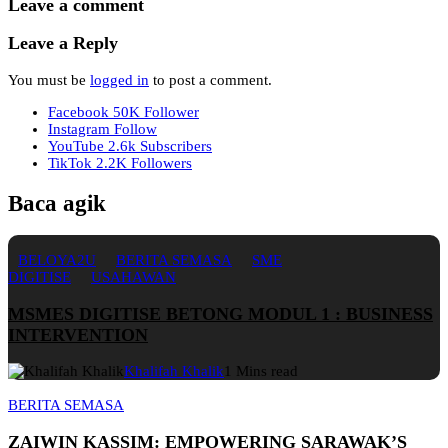
Leave a comment
Leave a Reply
You must be
logged in
to post a comment.
Facebook
50K
Follower
Instagram
Follow
YouTube
2.6k
Subscribers
TikTok
2.2K
Followers
Baca agik
BELOYA2U
BERITA SEMASA
SME
DIGITISE
USAHAWAN
MSMES DIGITISE BETONG MODUL 1 : BUSINESS
INTERVENTION
Khalifah Khalik
1 Mins read
BERITA SEMASA
ZAIWIN KASSIM: EMPOWERING SARAWAK’S