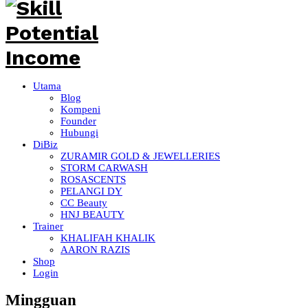
Utama
Blog
Kompeni
Founder
Hubungi
DiBiz
ZURAMIR GOLD & JEWELLERIES
STORM CARWASH
ROSASCENTS
PELANGI DY
CC Beauty
HNJ BEAUTY
Trainer
KHALIFAH KHALIK
AARON RAZIS
Shop
Login
Mingguan