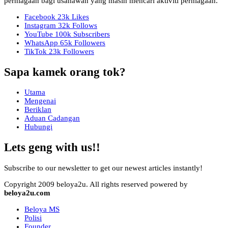
perniagaan bagi usahawan yang masih mencari aktiviti perniagaan.
Facebook
23k
Likes
Instagram
32k
Follows
YouTube
100k
Subscribers
WhatsApp
65k
Followers
TikTok
23k
Followers
Sapa kamek orang tok?
Utama
Mengenai
Beriklan
Aduan Cadangan
Hubungi
Lets geng with us!!
Subscribe to our newsletter to get our newest articles instantly!
Copyright 2009 beloya2u. All rights reserved powered by
beloya2u.com
Beloya MS
Polisi
Founder