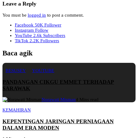
Leave a Reply
You must be
logged in
to post a comment.
Facebook
50K
Follower
Instagram
Follow
YouTube
2.6k
Subscribers
TikTok
2.2K
Followers
Baca agik
BESUSEY
YOUTUBE
PANDANGAN CIKGU EMMET TERHADAP
SARAWAK
Norawati Misman
4 Mins read
KEMAHIRAN
KEPENTINGAN JARINGAN PERNIAGAAN
DALAM ERA MODEN