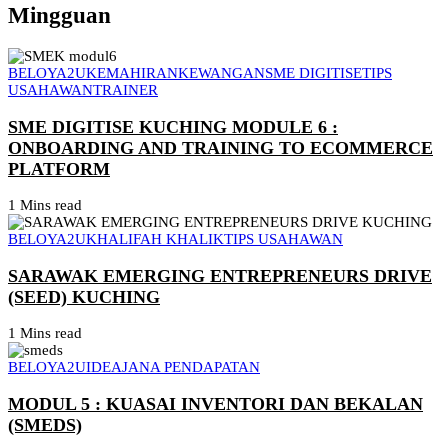
Mingguan
BELOYA2U
KEMAHIRAN
KEWANGAN
SME DIGITISE
TIPS
USAHAWAN
TRAINER
SME DIGITISE KUCHING MODULE 6 :
ONBOARDING AND TRAINING TO ECOMMERCE
PLATFORM
1 Mins read
BELOYA2U
KHALIFAH KHALIK
TIPS USAHAWAN
SARAWAK EMERGING ENTREPRENEURS DRIVE
(SEED) KUCHING
1 Mins read
BELOYA2U
IDEA
JANA PENDAPATAN
MODUL 5 : KUASAI INVENTORI DAN BEKALAN
(SMEDS)