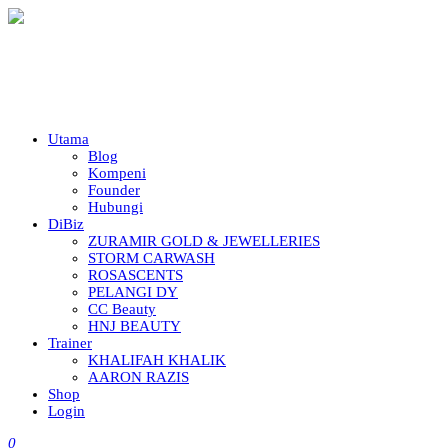
Utama
Blog
Kompeni
Founder
Hubungi
DiBiz
ZURAMIR GOLD & JEWELLERIES
STORM CARWASH
ROSASCENTS
PELANGI DY
CC Beauty
HNJ BEAUTY
Trainer
KHALIFAH KHALIK
AARON RAZIS
Shop
Login
0