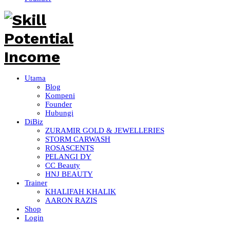
Utama
Blog
Kompeni
Founder
Hubungi
DiBiz
ZURAMIR GOLD & JEWELLERIES
STORM CARWASH
ROSASCENTS
PELANGI DY
CC Beauty
HNJ BEAUTY
Trainer
KHALIFAH KHALIK
AARON RAZIS
Shop
Login