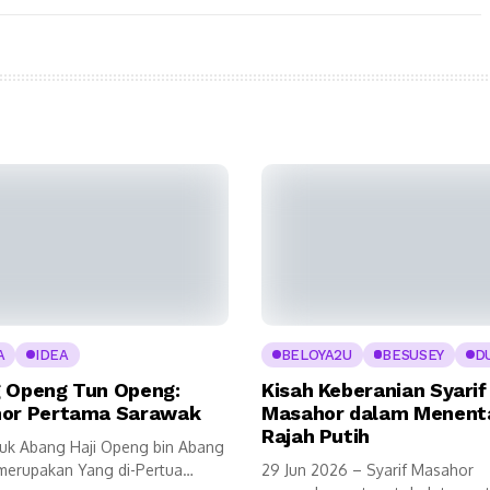
A
IDEA
BELOYA2U
BESUSEY
D
 Openg Tun Openg:
Kisah Keberanian Syarif
or Pertama Sarawak
Masahor dalam Menent
Rajah Putih
uk Abang Haji Openg bin Abang
merupakan Yang di-Pertua
29 Jun 2026 – Syarif Masahor