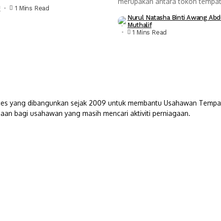
.
merupakan antara tokoh tempa
J
1 Mins Read
paling...
Nurul Natasha Binti Awang Abd
Muthalif
1 Mins Read
s yang dibangunkan sejak 2009 untuk membantu Usahawan Tempatan. 
aan bagi usahawan yang masih mencari aktiviti perniagaan.