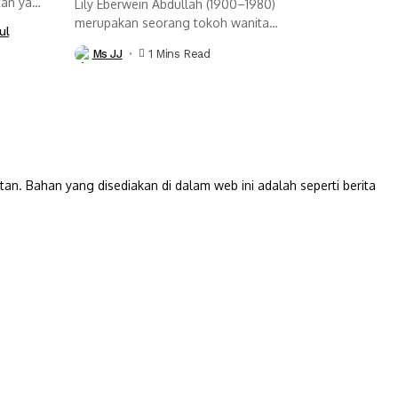
tan yang
Lily Eberwein Abdullah (1900–1980)
merupakan seorang tokoh wanita
ul
Sarawak yang terkenal sebagai...
Ms JJ
1 Mins Read
Bahan yang disediakan di dalam web ini adalah seperti berita