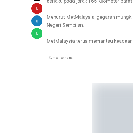
berlaku pada jarak 165 kilometer barat
Menurut MetMalaysia, gegaran mungkin 
Negeri Sembilan.
MetMalaysia terus memantau keadaan i
– Sumber bernama