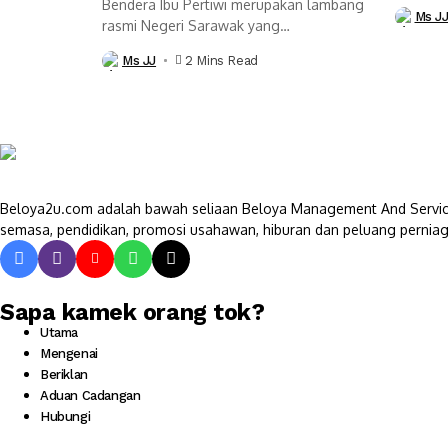
Negeri..
Bendera Ibu Pertiwi merupakan lambang
Ms J
rasmi Negeri Sarawak yang
melambangkan semangat patriotisme,...
Ms JJ
2 Mins Read
Beloya2u.com adalah bawah seliaan Beloya Management And Service
semasa, pendidikan, promosi usahawan, hiburan dan peluang perniag
Sapa kamek orang tok?
Utama
Mengenai
Beriklan
Aduan Cadangan
Hubungi