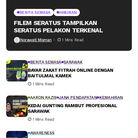
BERITA SEMASA
HIBURAN
FILEM SERATUS TAMPILKAN
SERATUS PELAKON TERKENAL
Norawati Misman
1 Mins Read
BERITA SEMASA
SARAWAK
BAYAR ZAKAT FITRAH ONLINE DENGAN
BAITULMAL KAMEK
1 Mins Read
AARON RAZIS
JANA PENDAPATAN
KEMAHIRAN
KEDAI GUNTING RAMBUT PROFESIONAL
SARAWAK
1 Mins Read
AWARENESS