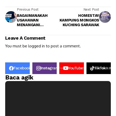
Previous Post
Next Post
BAGAIMANAKAH
HOMESTAY
USAHAWAN
KAMPUNG MONGKOS
MENANGANI
KUCHING SARAWAK
PERSAINGAN
PERNIAGAAN
Leave A Comment
You must be
logged in
to post a comment.
Facebook
Instagram
YouTube
TikTok
50K
Follower
Follow
2.6k
Subscribers
2.2K
Fo
Baca agik