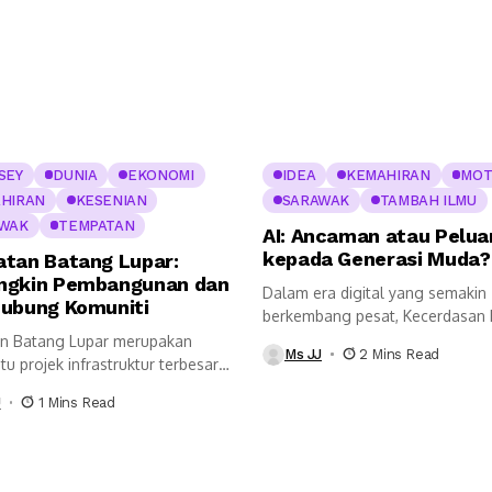
SEY
DUNIA
EKONOMI
IDEA
KEMAHIRAN
MOT
HIRAN
KESENIAN
SARAWAK
TAMBAH ILMU
WAK
TEMPATAN
AI: Ancaman atau Pelua
kepada Generasi Muda?
tan Batang Lupar:
gkin Pembangunan dan
Dalam era digital yang semakin
ubung Komuniti
berkembang pesat, Kecerdasan
atau Artificial Intelligence...
n Batang Lupar merupakan
Ms JJ
2 Mins Read
tu projek infrastruktur terbesar
ng signifikan...
J
1 Mins Read