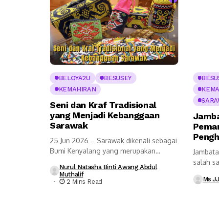
BELOYA2U
BESUSEY
BESU
KEMAHIRAN
KEMA
SARA
Seni dan Kraf Tradisional
yang Menjadi Kebanggaan
Jamba
Sarawak
Peman
Pengh
25 Jun 2026 – Sarawak dikenali sebagai
Bumi Kenyalang yang merupakan
Jambata
bukan...
salah sa
Nurul Natasha Binti Awang Abdul
dan pali
Muthalif
Ms J
2 Mins Read