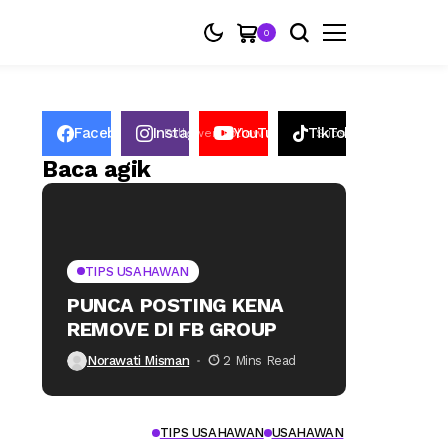
0
Facebook
Instagram
YouTube
TikTok
50K
Follower
Follow
2.6k
Subscribers
2.2K
Followers
Baca agik
TIPS USAHAWAN
PUNCA POSTING KENA
REMOVE DI FB GROUP
Norawati Misman
2 Mins Read
TIPS USAHAWAN
USAHAWAN