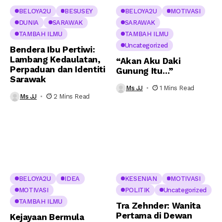
BELOYA2U
BESUSEY
BELOYA2U
MOTIVASI
DUNIA
SARAWAK
SARAWAK
TAMBAH ILMU
TAMBAH ILMU
Uncategorized
Bendera Ibu Pertiwi:
Lambang Kedaulatan,
“Akan Aku Daki
Perpaduan dan Identiti
Gunung Itu…”
Sarawak
Ms JJ
1 Mins Read
Ms JJ
2 Mins Read
BELOYA2U
IDEA
KESENIAN
MOTIVASI
MOTIVASI
POLITIK
Uncategorized
TAMBAH ILMU
Tra Zehnder: Wanita
Pertama di Dewan
Kejayaan Bermula