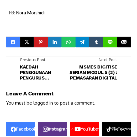
FB:
Nora Morshidi
Previous Post
Next Post
KAEDAH
MSMES DIGITISE
PENGGUNAAN
SERIAN MODUL 5 (2) :
PENGURUS
PEMASARAN DIGITAL
PERNIAGAAN META
BAGI PENGIKLANAN
Leave A Comment
KECIL DAN
SEDERHANA
You must be
logged in
to post a comment.
Facebook
Instagram
YouTube
TikTok
50K
Follower
Follow
2.6k
Subscribers
2.2K
Fo