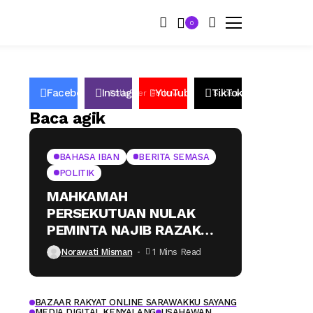
0
Facebook
Instagram
YouTube
TikTok
50K
Follower
Follow
2.6k
Subscribers
2.2K
Followers
Baca agik
BAHASA IBAN
BERITA SEMASA
POLITIK
MAHKAMAH
PERSEKUTUAN NULAK
PEMINTA NAJIB RAZAK
(BAHASA IBAN)
Norawati Misman
1 Mins Read
BAZAAR RAKYAT ONLINE SARAWAKKU SAYANG
MEDIA DIGITAL KENYALANG
USAHAWAN