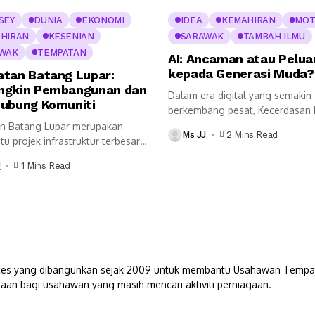
SEY
DUNIA
EKONOMI
IDEA
KEMAHIRAN
MOT
HIRAN
KESENIAN
SARAWAK
TAMBAH ILMU
WAK
TEMPATAN
AI: Ancaman atau Pelua
kepada Generasi Muda?
tan Batang Lupar:
gkin Pembangunan dan
Dalam era digital yang semakin
ubung Komuniti
berkembang pesat, Kecerdasan
atau Artificial Intelligence...
n Batang Lupar merupakan
Ms JJ
2 Mins Read
tu projek infrastruktur terbesar
ng signifikan...
J
1 Mins Read
s yang dibangunkan sejak 2009 untuk membantu Usahawan Tempatan. 
aan bagi usahawan yang masih mencari aktiviti perniagaan.