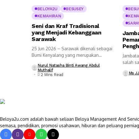
BELOYA2U
BESUSEY
BESU
KEMAHIRAN
KEMA
SARA
Seni dan Kraf Tradisional
yang Menjadi Kebanggaan
Jamba
Sarawak
Peman
Pengh
25 Jun 2026 – Sarawak dikenali sebagai
Bumi Kenyalang yang merupakan
Jambata
bukan...
salah sa
Nurul Natasha Binti Awang Abdul
dan pali
Muthalif
Ms J
2 Mins Read
Beloya2u.com adalah bawah seliaan Beloya Management And Service
semasa, pendidikan, promosi usahawan, hiburan dan peluang perniag