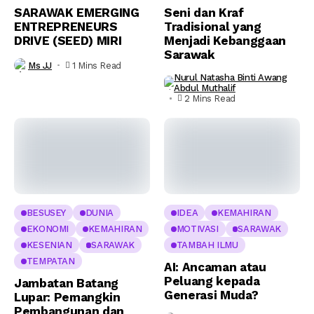
SARAWAK EMERGING
Seni dan Kraf
ENTREPRENEURS
Tradisional yang
DRIVE (SEED) MIRI
Menjadi Kebanggaan
Sarawak
Ms JJ
1 Mins Read
Nurul Natasha Binti Awang
Abdul Muthalif
2 Mins Read
BESUSEY
DUNIA
IDEA
KEMAHIRAN
EKONOMI
KEMAHIRAN
MOTIVASI
SARAWAK
KESENIAN
SARAWAK
TAMBAH ILMU
TEMPATAN
AI: Ancaman atau
Peluang kepada
Jambatan Batang
Generasi Muda?
Lupar: Pemangkin
Pembangunan dan