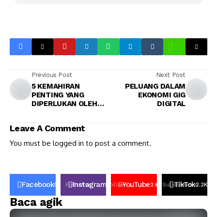
Previous Post
Next Post
5 KEMAHIRAN
PELUANG DALAM
PENTING YANG
EKONOMI GIG
DIPERLUKAN OLEH
DIGITAL
AKAUNTAN MODEN.
Leave A Comment
You must be
logged in
to post a comment.
Facebook
Instagram
YouTube
TikTok
50K
Follower
Follow
2.6k
Subscribers
2.2K
Fo
Baca agik