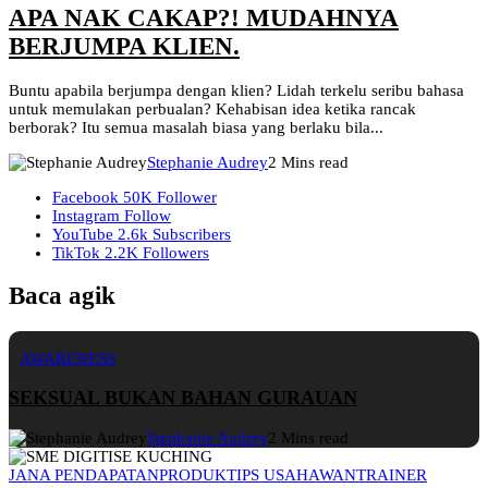
APA NAK CAKAP?! MUDAHNYA
BERJUMPA KLIEN.
Buntu apabila berjumpa dengan klien? Lidah terkelu seribu bahasa
untuk memulakan perbualan? Kehabisan idea ketika rancak
berborak? Itu semua masalah biasa yang berlaku bila...
Stephanie Audrey
2 Mins read
Facebook
50K
Follower
Instagram
Follow
YouTube
2.6k
Subscribers
TikTok
2.2K
Followers
Baca agik
AWARENESS
SEKSUAL BUKAN BAHAN GURAUAN
Stephanie Audrey
2 Mins read
JANA PENDAPATAN
PRODUK
TIPS USAHAWAN
TRAINER