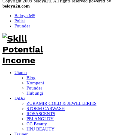
Copyright 2009 beloya2u. All rights reserved powered by
beloya2u.com
Beloya MS
Polisi
Founder
Utama
Blog
Kompeni
Founder
Hubungi
DiBiz
ZURAMIR GOLD & JEWELLERIES
STORM CARWASH
ROSASCENTS
PELANGI DY
CC Beauty
HNJ BEAUTY
Trainer