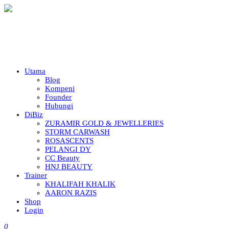
Utama
Blog
Kompeni
Founder
Hubungi
DiBiz
ZURAMIR GOLD & JEWELLERIES
STORM CARWASH
ROSASCENTS
PELANGI DY
CC Beauty
HNJ BEAUTY
Trainer
KHALIFAH KHALIK
AARON RAZIS
Shop
Login
0