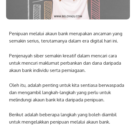
Penipuan melalui akaun bank merupakan ancaman yang
semakin serius, terutamanya dalam era digital hari ini.
Penjenayah siber semakin kreatif dalam mencari cara
untuk mencuri maklumat perbankan dan dana daripada
akaun bank individu serta perniagaan.
Oleh itu, adalah penting untuk kita sentiasa berwaspada
dan mengambil langkah-langkah yang perlu untuk
melindungi akaun bank kita daripada penipuan.
Berikut adalah beberapa langkah yang boleh diambil
untuk mengelakkan penipuan melalui akaun bank.