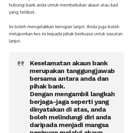
hubungi bank anda untuk membekukan akaun atau kad
yang terlibat.
Ini boleh mengelakkan kerugian lanjut. Anda juga boleh
melaporkan kes ini kepada pihak berkuasa untuk siasatan
lanjut.
Keselamatan akaun bank
merupakan tanggungjawab
bersama antara anda dan
pihak bank.
Dengan mengambil langkah
berjaga-jaga seperti yang
dinyatakan di atas, anda
boleh melindungi diri anda
daripada menjadi mangsa
penipuan melalui akaun