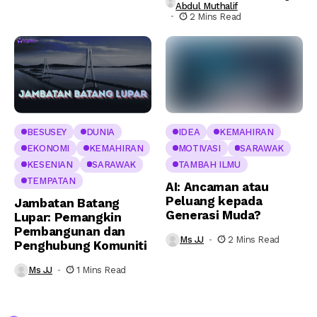
Abdul Muthalif
2 Mins Read
BESUSEY
DUNIA
IDEA
KEMAHIRAN
EKONOMI
KEMAHIRAN
MOTIVASI
SARAWAK
KESENIAN
SARAWAK
TAMBAH ILMU
TEMPATAN
AI: Ancaman atau
Peluang kepada
Jambatan Batang
Generasi Muda?
Lupar: Pemangkin
Pembangunan dan
Ms JJ
2 Mins Read
Penghubung Komuniti
Ms JJ
1 Mins Read