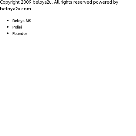
Copyright 2009 beloya2u. All rights reserved powered by
beloya2u.com
Beloya MS
Polisi
Founder