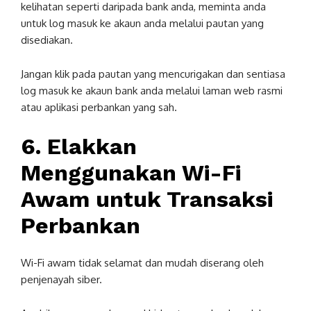
kelihatan seperti daripada bank anda, meminta anda
untuk log masuk ke akaun anda melalui pautan yang
disediakan.
Jangan klik pada pautan yang mencurigakan dan sentiasa
log masuk ke akaun bank anda melalui laman web rasmi
atau aplikasi perbankan yang sah.
6. Elakkan
Menggunakan Wi-Fi
Awam untuk Transaksi
Perbankan
Wi-Fi awam tidak selamat dan mudah diserang oleh
penjenayah siber.