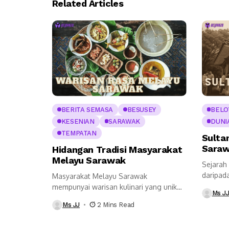
Related Articles
BERITA SEMASA
BESUSEY
BELO
KESENIAN
SARAWAK
DUNI
TEMPATAN
Sulta
Saraw
Hidangan Tradisi Masyarakat
Melayu Sarawak
Sejarah
daripad
Masyarakat Melayu Sarawak
yang pe
mempunyai warisan kulinari yang unik
Ms J
hasil gabungan pengaruh tempatan,...
Ms JJ
2 Mins Read