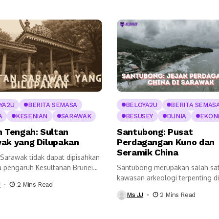
YA2U
BERITA SEMASA
BELOYA2U
BERITA SEMAS
A
KESENIAN
SARAWAK
BESUSEY
DUNIA
EKON
n Tengah: Sultan
Santubong: Pusat
ak yang Dilupakan
Perdagangan Kuno dan
Seramik China
 Sarawak tidak dapat dipisahkan
a pengaruh Kesultanan Brunei
Santubong merupakan salah sa
rnah menguasai...
kawasan arkeologi terpenting di
J
2 Mins Read
Malaysia yang menyimpan pelbag
Ms JJ
2 Mins Read