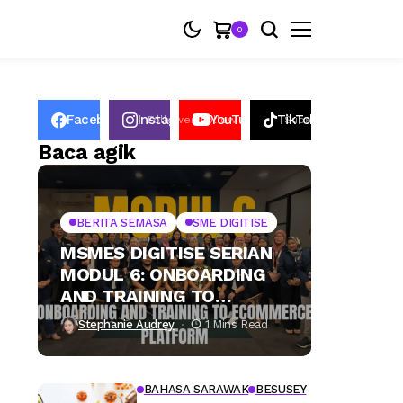
0
Facebook
Instagram
YouTube
TikTok
50K
Follower
Follow
2.6k
Subscribers
2.2K
Followers
Baca agik
BERITA SEMASA
SME DIGITISE
MSMES DIGITISE SERIAN
MODUL 6: ONBOARDING
AND TRAINING TO
ECOMMERCE PLATFORM
Stephanie Audrey
1 Mins Read
BAHASA SARAWAK
BESUSEY