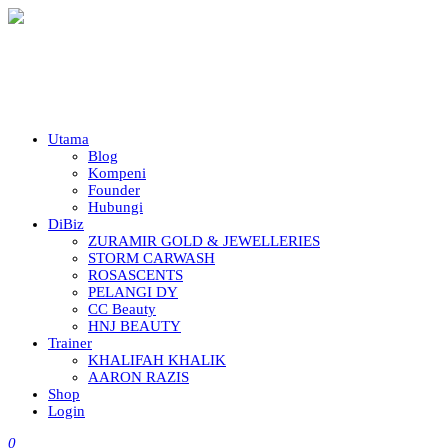
Utama
Blog
Kompeni
Founder
Hubungi
DiBiz
ZURAMIR GOLD & JEWELLERIES
STORM CARWASH
ROSASCENTS
PELANGI DY
CC Beauty
HNJ BEAUTY
Trainer
KHALIFAH KHALIK
AARON RAZIS
Shop
Login
0