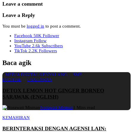
Leave a comment
Leave a Reply
You must be
logged in
to post a comment.
Facebook
50K
Follower
Instagram
Follow
YouTube
2.6k
Subscribers
TikTok
2.2K
Followers
Baca agik
MEDIA DIGITAL KENYALANG
SME
DIGITISE
USAHAWAN
DETOX LEMON HOT GINGER BORNEO
SARAWAK (ENGLISH)
Norawati Misman
1 Mins read
KEMAHIRAN
BERINTERAKSI DENGAN AGENSI LAIN: