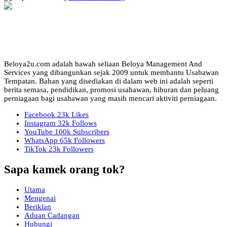
Beloya2u.com adalah bawah seliaan Beloya Management And
Services yang dibangunkan sejak 2009 untuk membantu Usahawan
Tempatan. Bahan yang disediakan di dalam web ini adalah seperti
berita semasa, pendidikan, promosi usahawan, hiburan dan peluang
perniagaan bagi usahawan yang masih mencari aktiviti perniagaan.
Facebook
23k
Likes
Instagram
32k
Follows
YouTube
100k
Subscribers
WhatsApp
65k
Followers
TikTok
23k
Followers
Sapa kamek orang tok?
Utama
Mengenai
Beriklan
Aduan Cadangan
Hubungi