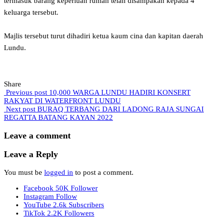
termasuk barang keperluan rumah telah disampakan kepada 4
keluarga tersebut.
Majlis tersebut turut dihadiri ketua kaum cina dan kapitan daerah
Lundu.
Share
Previous post
10,000 WARGA LUNDU HADIRI KONSERT
RAKYAT DI WATERFRONT LUNDU
Next post
BURAQ TERBANG DARI LADONG RAJA SUNGAI
REGATTA BATANG KAYAN 2022
Leave a comment
Leave a Reply
You must be
logged in
to post a comment.
Facebook
50K
Follower
Instagram
Follow
YouTube
2.6k
Subscribers
TikTok
2.2K
Followers