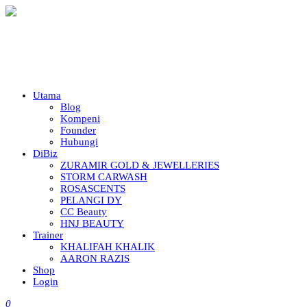
Utama
Blog
Kompeni
Founder
Hubungi
DiBiz
ZURAMIR GOLD & JEWELLERIES
STORM CARWASH
ROSASCENTS
PELANGI DY
CC Beauty
HNJ BEAUTY
Trainer
KHALIFAH KHALIK
AARON RAZIS
Shop
Login
0