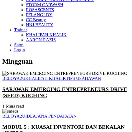
STORM CARWASH
ROSASCENTS
PELANGI DY
CC Beauty
HNJ BEAUTY
Trainer
KHALIFAH KHALIK
AARON RAZIS
Shop
Login
Mingguan
BELOYA2U
KHALIFAH KHALIK
TIPS USAHAWAN
SARAWAK EMERGING ENTREPRENEURS DRIVE
(SEED) KUCHING
1 Mins read
BELOYA2U
IDEA
JANA PENDAPATAN
MODUL 5 : KUASAI INVENTORI DAN BEKALAN