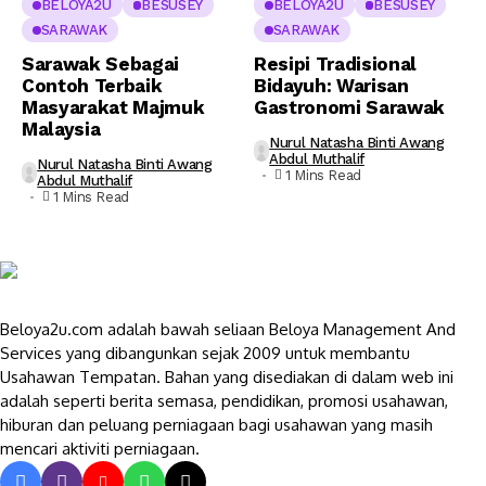
BELOYA2U
BESUSEY
BELOYA2U
BESUSEY
SARAWAK
SARAWAK
Sarawak Sebagai
Resipi Tradisional
Contoh Terbaik
Bidayuh: Warisan
Masyarakat Majmuk
Gastronomi Sarawak
Malaysia
Nurul Natasha Binti Awang
Abdul Muthalif
Nurul Natasha Binti Awang
1 Mins Read
Abdul Muthalif
1 Mins Read
Beloya2u.com adalah bawah seliaan Beloya Management And
Services yang dibangunkan sejak 2009 untuk membantu
Usahawan Tempatan. Bahan yang disediakan di dalam web ini
adalah seperti berita semasa, pendidikan, promosi usahawan,
hiburan dan peluang perniagaan bagi usahawan yang masih
mencari aktiviti perniagaan.