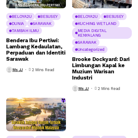
BELOYA2U
BESUSEY
BELOYA2U
BESUSEY
DUNIA
SARAWAK
KUCHING WETLAND
TAMBAH ILMU
MEDIA DIGITAL
KENYALANG
Bendera Ibu Pertiwi:
SARAWAK
Lambang Kedaulatan,
Uncategorized
Perpaduan dan Identiti
Sarawak
Brooke Dockyard: Dari
Limbungan Kapal ke
Ms JJ
2 Mins Read
Muzium Warisan
Industri
Ms JJ
2 Mins Read