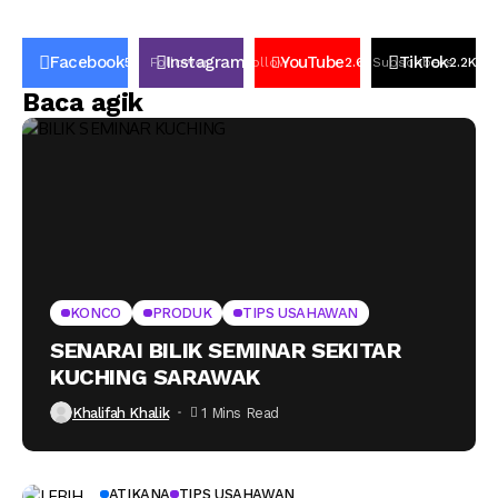
Facebook
Instagram
YouTube
TikTok
50K
Follower
Follow
2.6k
Subscribers
2.2K
Fo
Baca agik
KONCO
PRODUK
TIPS USAHAWAN
SENARAI BILIK SEMINAR SEKITAR
KUCHING SARAWAK
Khalifah Khalik
1 Mins Read
ATIKANA
TIPS USAHAWAN