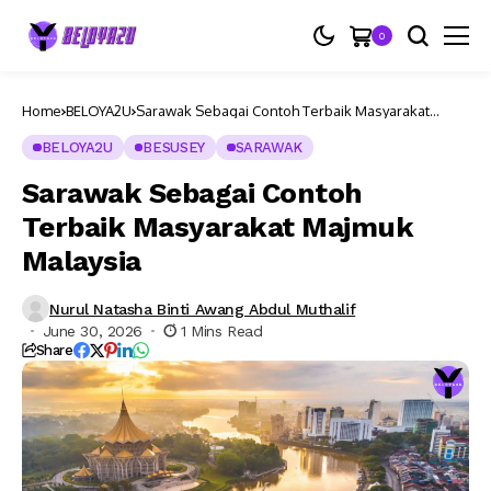
0
Home
BELOYA2U
Sarawak Sebagai Contoh Terbaik Masyarakat
Majmuk Malaysia
BELOYA2U
BESUSEY
SARAWAK
Sarawak Sebagai Contoh
Terbaik Masyarakat Majmuk
Malaysia
Nurul Natasha Binti Awang Abdul Muthalif
June 30, 2026
1 Mins Read
Share