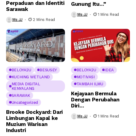
Perpaduan dan Identiti
Gunung Itu…”
Sarawak
Ms JJ
1 Mins Read
Ms JJ
2 Mins Read
BELOYA2U
BESUSEY
BELOYA2U
IDEA
KUCHING WETLAND
MOTIVASI
MEDIA DIGITAL
TAMBAH ILMU
KENYALANG
Kejayaan Bermula
SARAWAK
Dengan Perubahan
Uncategorized
Diri…
Brooke Dockyard: Dari
Ms JJ
1 Mins Read
Limbungan Kapal ke
Muzium Warisan
Industri