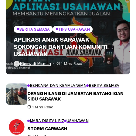
BERITA SEMASA
TIPS USAHAWAN
APLIKASI ANAK SARAWAK
SOKONGAN BANTUAN KOMUNITI
USAHAWAN
Norawati Misman
1 Mins Read
BENCANA DAN KEMALANGAN
BERITA SEMASA
ORANG HILANG DI JAMBATAN BATANG IGAN
SIBU SARAWAK
1 Mins Read
MARA DIGITAL BIZ
USAHAWAN
STORM CARWASH