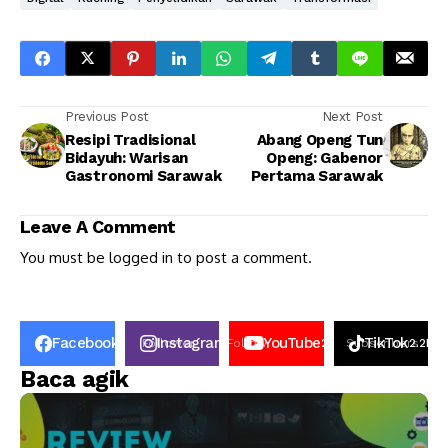
Previous Post
Next Post
Resipi Tradisional
Abang Openg Tun
Bidayuh: Warisan
Openg: Gabenor
Gastronomi Sarawak
Pertama Sarawak
Leave A Comment
You must be
logged in
to post a comment.
Facebook
Instagram
YouTube
TikTok
50K
Follower
Follow
2.6k
Subscribers
2.2K
Fo
Baca agik