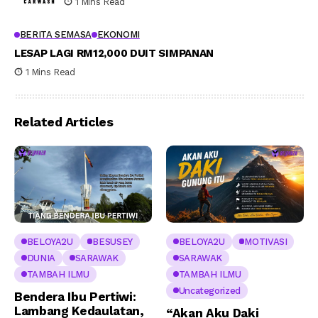
1 Mins Read
BERITA SEMASA
EKONOMI
LESAP LAGI RM12,000 DUIT SIMPANAN
1 Mins Read
Related Articles
BELOYA2U
BESUSEY
BELOYA2U
MOTIVASI
DUNIA
SARAWAK
SARAWAK
TAMBAH ILMU
TAMBAH ILMU
Uncategorized
Bendera Ibu Pertiwi:
Lambang Kedaulatan,
“Akan Aku Daki