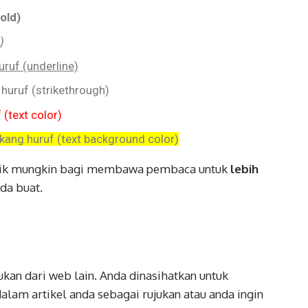
old)
)
ruf (underline)
huruf (strikethrough)
(text color)
akang huruf (text background color)
ebaik mungkin bagi membawa pembaca untuk
lebih
da buat.
ukan dari web lain. Anda dinasihatkan untuk
dalam artikel anda sebagai rujukan atau anda ingin