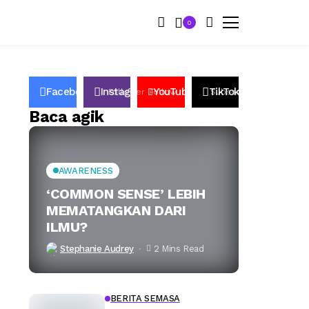
0
Facebook
Instagram
YouTube
TikTok
50K
Follower
Follow
2.6k
Subscribers
2.2K
Followers
Baca agik
AWARENESS
‘COMMON SENSE’ LEBIH
MEMATANGKAN DARI
ILMU?
Stephanie Audrey
2 Mins Read
BERITA SEMASA