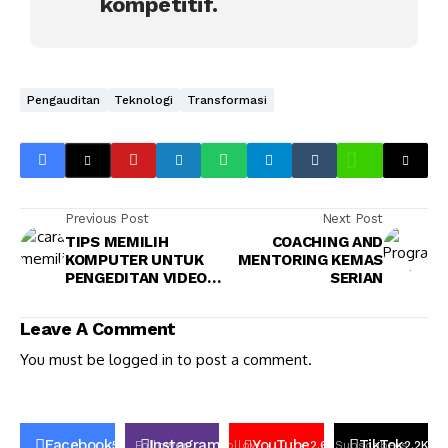
kompetitif.
Pengauditan
Teknologi
Transformasi
Previous Post
Next Post
TIPS MEMILIH
COACHING AND
KOMPUTER UNTUK
MENTORING KEMAS
PENGEDITAN VIDEO
SERIAN
ATAU GRAFIK
Leave A Comment
You must be
logged in
to post a comment.
Facebook
Instagram
YouTube
TikTok
50K
Follower
Follow
2.6k
Subscribers
2.2K
Fo