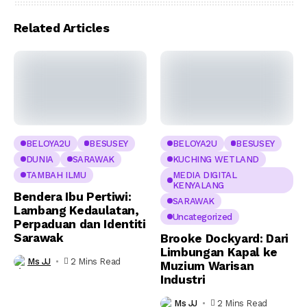
Related Articles
BELOYA2U
BESUSEY
BELOYA2U
BESUSEY
DUNIA
SARAWAK
KUCHING WETLAND
TAMBAH ILMU
MEDIA DIGITAL
KENYALANG
Bendera Ibu Pertiwi:
SARAWAK
Lambang Kedaulatan,
Uncategorized
Perpaduan dan Identiti
Sarawak
Brooke Dockyard: Dari
Limbungan Kapal ke
Ms JJ
2 Mins Read
Muzium Warisan
Industri
Ms JJ
2 Mins Read