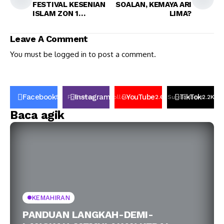
FESTIVAL KESENIAN
SOALAN, KEMAYA ARI
ISLAM ZON 1
LIMA?
SARAWAK 2022
Leave A Comment
You must be
logged in
to post a comment.
Facebook
Instagram
YouTube
TikTok
50K
Follower
Follow
2.6k
Subscribers
2.2K
Fo
Baca agik
KEMAHIRAN
PANDUAN LANGKAH-DEMI-