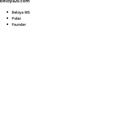
beloya2u.com
Beloya MS
Polisi
Founder