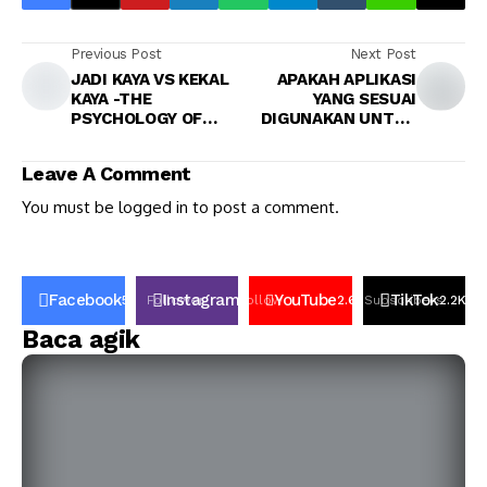
Previous Post
Next Post
JADI KAYA VS KEKAL
APAKAH APLIKASI
KAYA -THE
YANG SESUAI
PSYCHOLOGY OF
DIGUNAKAN UNTUK
MONEY (5)
MEMBINA BUSINESS
MODEL CANVAS
Leave A Comment
(BMC)
You must be
logged in
to post a comment.
Facebook
Instagram
YouTube
TikTok
50K
Follower
Follow
2.6k
Subscribers
2.2K
Fo
Baca agik