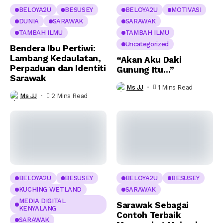
BELOYA2U
BESUSEY
BELOYA2U
MOTIVASI
DUNIA
SARAWAK
SARAWAK
TAMBAH ILMU
TAMBAH ILMU
Uncategorized
Bendera Ibu Pertiwi:
Lambang Kedaulatan,
“Akan Aku Daki
Perpaduan dan Identiti
Gunung Itu…”
Sarawak
Ms JJ
1 Mins Read
Ms JJ
2 Mins Read
BELOYA2U
BESUSEY
BELOYA2U
BESUSEY
KUCHING WETLAND
SARAWAK
MEDIA DIGITAL
Sarawak Sebagai
KENYALANG
Contoh Terbaik
SARAWAK