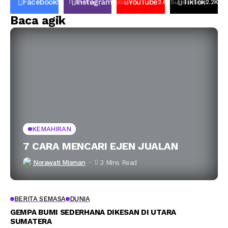
Facebook
Instagram
YouTube
TikTok
50K
Follower
Follow
2.6k
Subscribers
2.2K
Fo
Baca agik
KEMAHIRAN
7 CARA MENCARI EJEN JUALAN
Norawati Misman
3 Mins Read
BERITA SEMASA
DUNIA
GEMPA BUMI SEDERHANA DIKESAN DI UTARA
SUMATERA