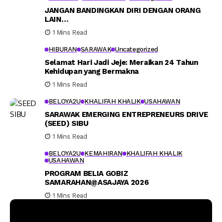
JANGAN BANDINGKAN DIRI DENGAN ORANG
LAIN…
1 Mins Read
HIBURAN
SARAWAK
Uncategorized
Selamat Hari Jadi Jeje: Meraikan 24 Tahun
Kehidupan yang Bermakna
1 Mins Read
BELOYA2U
KHALIFAH KHALIK
USAHAWAN
SARAWAK EMERGING ENTREPRENEURS DRIVE
(SEED) SIBU
1 Mins Read
BELOYA2U
KEMAHIRAN
KHALIFAH KHALIK
USAHAWAN
PROGRAM BELIA GOBIZ
SAMARAHAN@ASAJAYA 2026
1 Mins Read