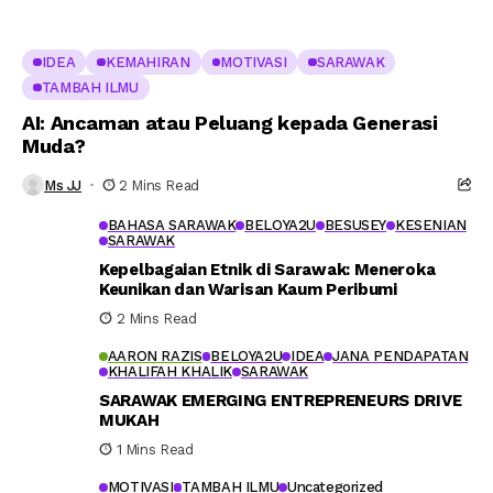
IDEA
KEMAHIRAN
MOTIVASI
SARAWAK
TAMBAH ILMU
AI: Ancaman atau Peluang kepada Generasi
Muda?
Ms JJ
2 Mins Read
BAHASA SARAWAK
BELOYA2U
BESUSEY
KESENIAN
SARAWAK
Kepelbagaian Etnik di Sarawak: Meneroka
Keunikan dan Warisan Kaum Peribumi
2 Mins Read
AARON RAZIS
BELOYA2U
IDEA
JANA PENDAPATAN
KHALIFAH KHALIK
SARAWAK
SARAWAK EMERGING ENTREPRENEURS DRIVE
MUKAH
1 Mins Read
MOTIVASI
TAMBAH ILMU
Uncategorized