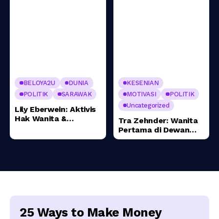
BELOYA2U
DUNIA
KESENIAN
POLITIK
SARAWAK
MOTIVASI
POLITIK
Uncategorized
Lily Eberwein: Aktivis
Hak Wanita &
Tra Zehnder: Wanita
Penentang
Pertama di Dewan
Penyerahan Sarawak
Undangan Negeri &
Temenggong Iban
25 Ways to Make Money