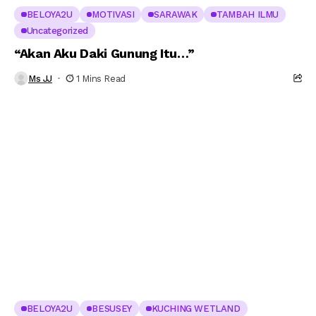
BELOYA2U
MOTIVASI
SARAWAK
TAMBAH ILMU
Uncategorized
“Akan Aku Daki Gunung Itu…”
Ms JJ
1 Mins Read
BELOYA2U
BESUSEY
KUCHING WETLAND