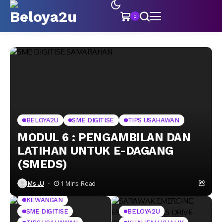
0
BELOYA2U
SME DIGITISE
TIPS USAHAWAN
MODUL 6 : PENGAMBILAN DAN
LATIHAN UNTUK E-DAGANG
(SMEDS)
BELOYA2U
Ms JJ
1 Mins Read
KEMAHIRAN
KEWANGAN
SME DIGITISE
BELOYA2U