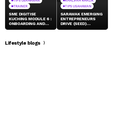
TIPS USAHAWAN
KHALIFAH KHALIK
TRAINER
TIPS USAHAWAN
SME DIGITISE
SARAWAK EMERGING
KUCHING MODULE 6 :
ENTREPRENEURS
ONBOARDING AND
DRIVE (SEED)
TRAINING TO
KUCHING
ECOMMERCE
PLATFORM
Lifestyle blogs