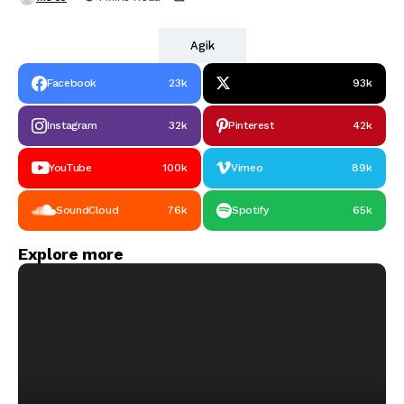
Agik
Facebook
23k
93k
Instagram
32k
Pinterest
42k
YouTube
100k
Vimeo
89k
SoundCloud
76k
Spotify
65k
Explore more