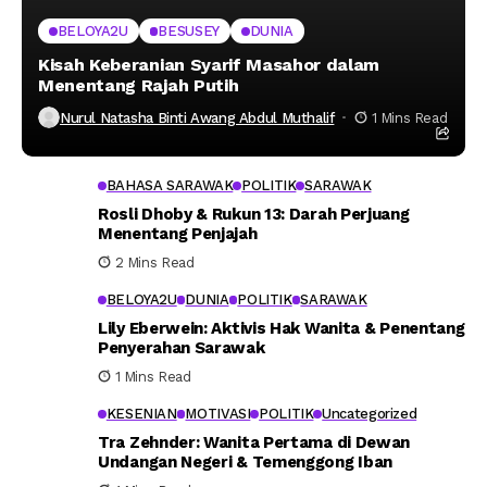
BELOYA2U
BESUSEY
DUNIA
Kisah Keberanian Syarif Masahor dalam
Menentang Rajah Putih
Nurul Natasha Binti Awang Abdul Muthalif
1 Mins Read
BAHASA SARAWAK
POLITIK
SARAWAK
Rosli Dhoby & Rukun 13: Darah Perjuang
Menentang Penjajah
2 Mins Read
BELOYA2U
DUNIA
POLITIK
SARAWAK
Lily Eberwein: Aktivis Hak Wanita & Penentang
Penyerahan Sarawak
1 Mins Read
KESENIAN
MOTIVASI
POLITIK
Uncategorized
Tra Zehnder: Wanita Pertama di Dewan
Undangan Negeri & Temenggong Iban